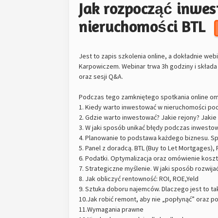
Jak rozpocząć inwe
nieruchomości BTL
Jest to zapis szkolenia online, a dokładnie we
Karpowiczem. Webinar trwa 3h godziny i składa
oraz sesji Q&A.
Podczas tego zamkniętego spotkania online omó
1. Kiedy warto inwestować w nieruchomości p
2. Gdzie warto inwestować? Jakie rejony? Jakie 
3. W jaki sposób unikać błędy podczas inwesto
4. Planowanie to podstawa każdego biznesu. Spó
5. Panel z doradcą. BTL (Buy to Let Mortgages)
6. Podatki. Optymalizacja oraz omówienie kosz
7. Strategiczne myślenie. W jaki sposób rozwij
8. Jak obliczyć rentowność: ROI, ROE,Yeld
9. Sztuka doboru najemców. Dlaczego jest to ta
10.Jak robić remont, aby nie „popłynąć” oraz p
11.Wymagania prawne