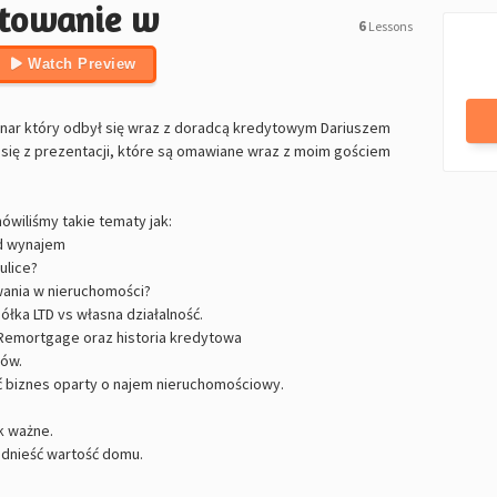
stowanie w
6
Lessons
Watch Preview
binar który odbył się wraz z doradcą kredytowym Dariuszem
 się z prezentacji, które są omawiane wraz z moim gościem
wiliśmy takie tematy jak:
od wynajem
ulice?
wania w nieruchomości?
łka LTD vs własna działalność.
, Remortgage oraz historia kredytowa
tów.
ać biznes oparty o najem nieruchomościowy.
k ważne.
odnieść wartość domu.