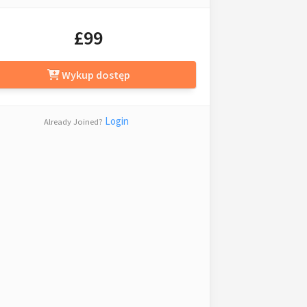
£99
Wykup dostęp
Login
Already Joined?