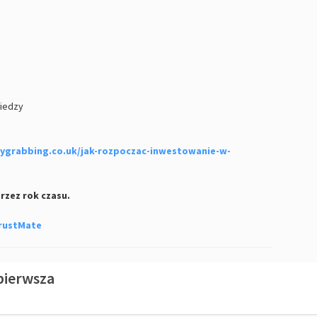
wiedzy
ygrabbing.co.uk/jak-rozpoczac-inwestowanie-w-
zez rok czasu.
rustMate
pierwsza