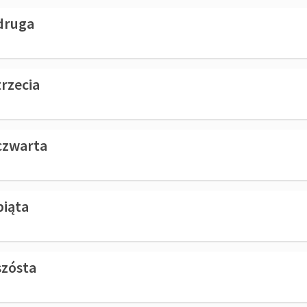
 druga
trzecia
czwarta
piąta
szósta