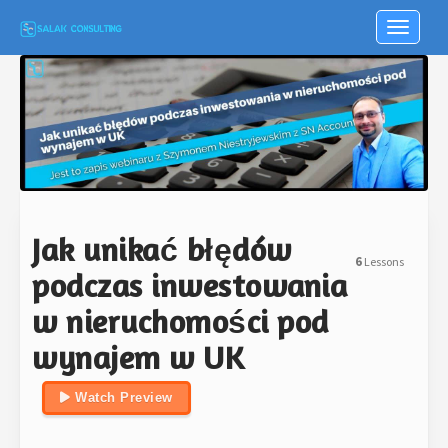
Toggle n
Jak unikać błędów
6
Lessons
podczas inwestowania
w nieruchomości pod
wynajem w UK
Watch Preview